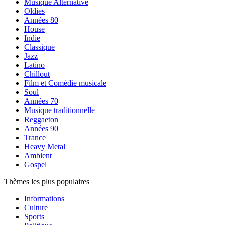
Musique Alternative
Oldies
Années 80
House
Indie
Classique
Jazz
Latino
Chillout
Film et Comédie musicale
Soul
Années 70
Musique traditionnelle
Reggaeton
Années 90
Trance
Heavy Metal
Ambient
Gospel
Thèmes les plus populaires
Informations
Culture
Sports