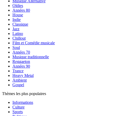
Musique Alternative
Oldies
Années 80
House
Indie
Classique
Jazz
Latino
Chillout
Film et Comédie musicale
Soul
Années 70
Musique traditionnelle
Reggaeton
Années 90
Trance
Heavy Metal
Ambient
Gospel
Thèmes les plus populaires
Informations
Culture
Sports