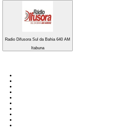
Radio Difusora Sul da Bahia 640 AM
Itabuna
Top 100 sur
radio.fr
1
.
RTL
2
.
RMC Info Talk Sport
3
.
France Info
4
.
Europe 1
5
.
France Inter
6
.
Radio FREE DOM
7
.
NOSTALGIE
8
.
Tropiques FM
9
.
CHERIE FM
10
.
RTL2