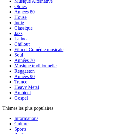
Musique Alternative
Oldies
Années 80
House
Indie
Classique
Jazz
Latino
Chillout
Film et Comédie musicale
Soul
Années 70
Musique traditionnelle
Reggaeton
Années 90
Trance
Heavy Metal
Ambient
Gospel
Thèmes les plus populaires
Informations
Culture
Sports