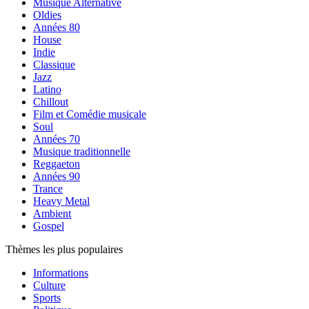
Musique Alternative
Oldies
Années 80
House
Indie
Classique
Jazz
Latino
Chillout
Film et Comédie musicale
Soul
Années 70
Musique traditionnelle
Reggaeton
Années 90
Trance
Heavy Metal
Ambient
Gospel
Thèmes les plus populaires
Informations
Culture
Sports