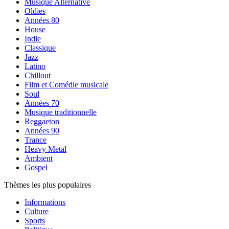
Musique Alternative
Oldies
Années 80
House
Indie
Classique
Jazz
Latino
Chillout
Film et Comédie musicale
Soul
Années 70
Musique traditionnelle
Reggaeton
Années 90
Trance
Heavy Metal
Ambient
Gospel
Thèmes les plus populaires
Informations
Culture
Sports