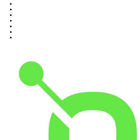
4
.
Hondelatte Raconte
5
.
Entrez dans l'Histoire
6
.
Les grands dossiers de l'Histoire par Franck Ferrand
7
.
L'Heure Du Crime
8
.
Crime story
9
.
HugoDécrypte - Actus et interviews
10
.
Small Talk - Konbini