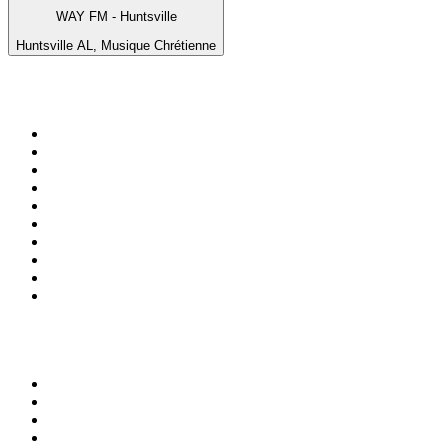
WAY FM - Huntsville
Huntsville AL, Musique Chrétienne
Top 100 sur
radio.fr
1
.
RTL
2
.
RMC Info Talk Sport
3
.
France Info
4
.
Europe 1
5
.
France Inter
6
.
Radio FREE DOM
7
.
NOSTALGIE
8
.
Tropiques FM
9
.
CHERIE FM
10
.
RTL2
Top 100 des podcasts en
France
1
.
LEGEND
2
.
Les Grosses Têtes
3
.
L'After Foot
4
.
Hondelatte Raconte