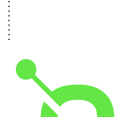
2
.
Les Grosses Têtes
3
.
L'After Foot
4
.
Hondelatte Raconte
5
.
Entrez dans l'Histoire
6
.
L'Heure Du Crime
7
.
Les grands dossiers de l'Histoire par Franck Ferrand
8
.
Transfert
9
.
HugoDécrypte - Actus et interviews
10
.
Small Talk - Konbini