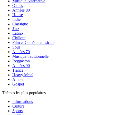
Musique Alternative
Oldies
Années 80
House
Indie
Classique
Jazz
Latino
Chillout
Film et Comédie musicale
Soul
Années 70
Musique traditionnelle
Reggaeton
Années 90
Trance
Heavy Metal
Ambient
Gospel
Thèmes les plus populaires
Informations
Culture
Sports