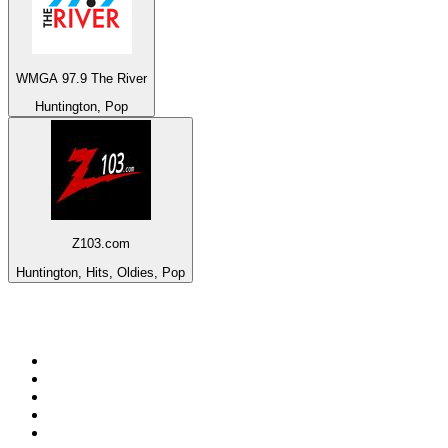
WMGA 97.9 The River
Huntington, Pop
Z103.com
Huntington, Hits, Oldies, Pop
Top 100 sur
radio.fr
1
.
RMC Info Talk Sport
2
.
RTL
3
.
France Info
4
.
Europe 1
5
.
Radio FREE DOM