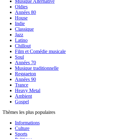
Musique Alternative
Oldies
Années 80
House
Indie
Classique
Jazz
Latino
Chillout
Film et Comédie musicale
Soul
Années 70
Musique traditionnelle
Reggaeton
Années 90
Trance
Heavy Metal
Ambient
Gospel
Thèmes les plus populaires
Informations
Culture
Sports