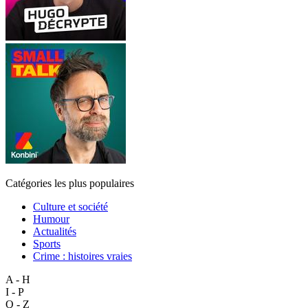
Catégories les plus populaires
Culture et société
Humour
Actualités
Sports
Crime : histoires vraies
A - H
I - P
Q - Z