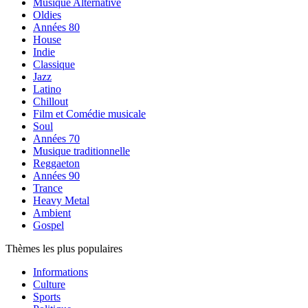
Musique Alternative
Oldies
Années 80
House
Indie
Classique
Jazz
Latino
Chillout
Film et Comédie musicale
Soul
Années 70
Musique traditionnelle
Reggaeton
Années 90
Trance
Heavy Metal
Ambient
Gospel
Thèmes les plus populaires
Informations
Culture
Sports