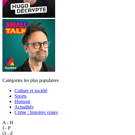
Catégories les plus populaires
Culture et société
Sports
Humour
Actualités
Crime : histoires vraies
A - H
I - P
Q - Z