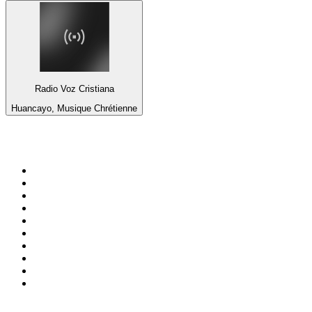
Radio Voz Cristiana
Huancayo, Musique Chrétienne
Top 100 sur
radio.fr
1
.
RTL
2
.
RMC Info Talk Sport
3
.
France Info
4
.
Europe 1
5
.
France Inter
6
.
Radio FREE DOM
7
.
NOSTALGIE
8
.
Tropiques FM
9
.
CHERIE FM
10
.
RTL2