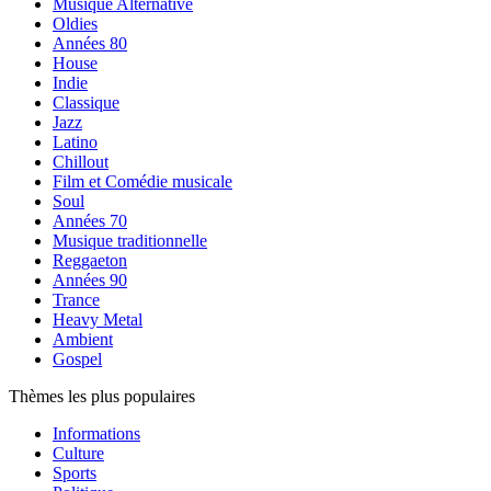
Musique Alternative
Oldies
Années 80
House
Indie
Classique
Jazz
Latino
Chillout
Film et Comédie musicale
Soul
Années 70
Musique traditionnelle
Reggaeton
Années 90
Trance
Heavy Metal
Ambient
Gospel
Thèmes les plus populaires
Informations
Culture
Sports