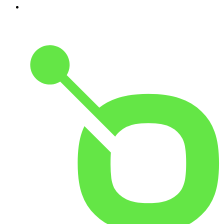
10
.
Small Talk - Konbini