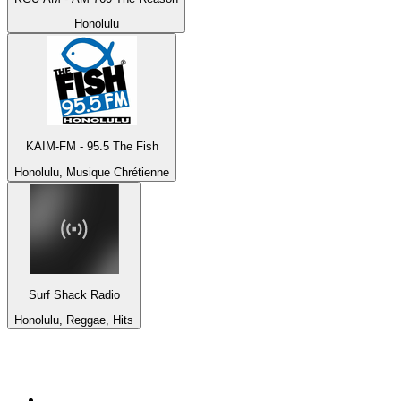
Honolulu
KAIM-FM - 95.5 The Fish
Honolulu, Musique Chrétienne
Surf Shack Radio
Honolulu, Reggae, Hits
Top 100 sur
radio.fr
1
.
RMC Info Talk Sport