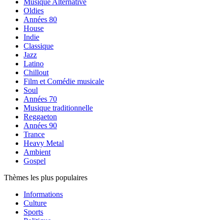
Musique Alternative
Oldies
Années 80
House
Indie
Classique
Jazz
Latino
Chillout
Film et Comédie musicale
Soul
Années 70
Musique traditionnelle
Reggaeton
Années 90
Trance
Heavy Metal
Ambient
Gospel
Thèmes les plus populaires
Informations
Culture
Sports