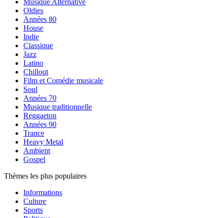
Musique Alternative
Oldies
Années 80
House
Indie
Classique
Jazz
Latino
Chillout
Film et Comédie musicale
Soul
Années 70
Musique traditionnelle
Reggaeton
Années 90
Trance
Heavy Metal
Ambient
Gospel
Thèmes les plus populaires
Informations
Culture
Sports