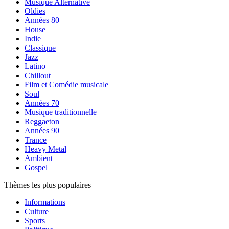
Musique Alternative
Oldies
Années 80
House
Indie
Classique
Jazz
Latino
Chillout
Film et Comédie musicale
Soul
Années 70
Musique traditionnelle
Reggaeton
Années 90
Trance
Heavy Metal
Ambient
Gospel
Thèmes les plus populaires
Informations
Culture
Sports