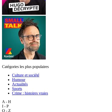
Catégories les plus populaires
Culture et société
Humour
Actualités
Sports
Crime : histoires vraies
A - H
I - P
Q - Z