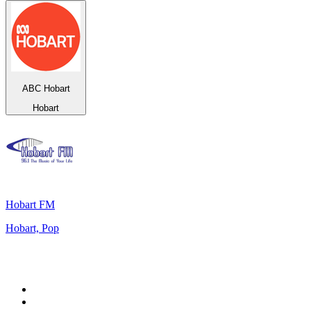
ABC Hobart
Hobart
Hobart FM
Hobart, Pop
Top 100 sur
radio.fr
1
.
RTL
2
.
RMC Info Talk Sport