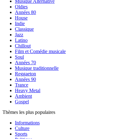
Musique Alternative
Oldies
Années 80
House
Indie
Classique
Jazz
Latino
Chillout
Film et Comédie musicale
Soul
Années 70
Musique traditionnelle
Reggaeton
Années 90
Trance
Heavy Metal
Ambient
Gospel
Thèmes les plus populaires
Informations
Culture
Sports