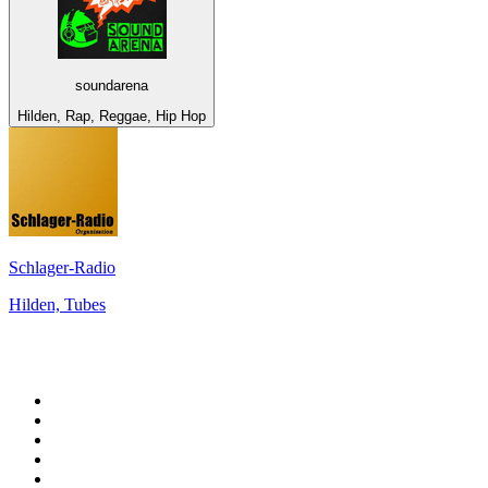
soundarena
Hilden, Rap, Reggae, Hip Hop
Schlager-Radio
Hilden, Tubes
Top 100 sur
radio.fr
1
.
RMC Info Talk Sport
2
.
RTL
3
.
France Info
4
.
Europe 1
5
.
France Inter