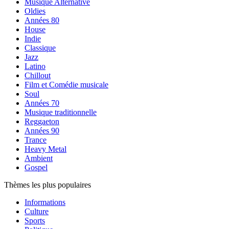
Musique Alternative
Oldies
Années 80
House
Indie
Classique
Jazz
Latino
Chillout
Film et Comédie musicale
Soul
Années 70
Musique traditionnelle
Reggaeton
Années 90
Trance
Heavy Metal
Ambient
Gospel
Thèmes les plus populaires
Informations
Culture
Sports