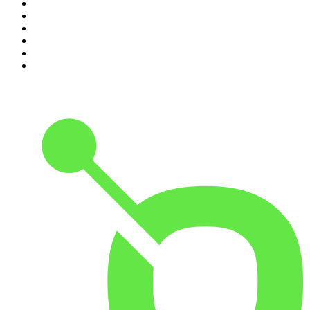
5
.
Entrez dans l'Histoire
6
.
L'Heure Du Crime
7
.
Les grands dossiers de l'Histoire par Franck Ferrand
8
.
Transfert
9
.
HugoDécrypte - Actus et interviews
10
.
Small Talk - Konbini