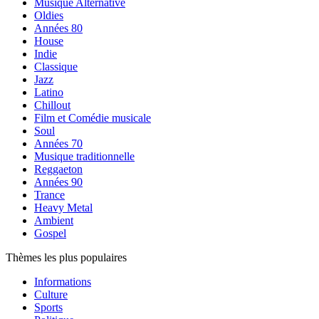
Musique Alternative
Oldies
Années 80
House
Indie
Classique
Jazz
Latino
Chillout
Film et Comédie musicale
Soul
Années 70
Musique traditionnelle
Reggaeton
Années 90
Trance
Heavy Metal
Ambient
Gospel
Thèmes les plus populaires
Informations
Culture
Sports