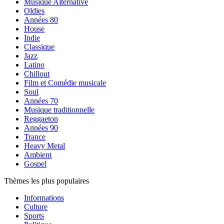
Musique Alternative
Oldies
Années 80
House
Indie
Classique
Jazz
Latino
Chillout
Film et Comédie musicale
Soul
Années 70
Musique traditionnelle
Reggaeton
Années 90
Trance
Heavy Metal
Ambient
Gospel
Thèmes les plus populaires
Informations
Culture
Sports