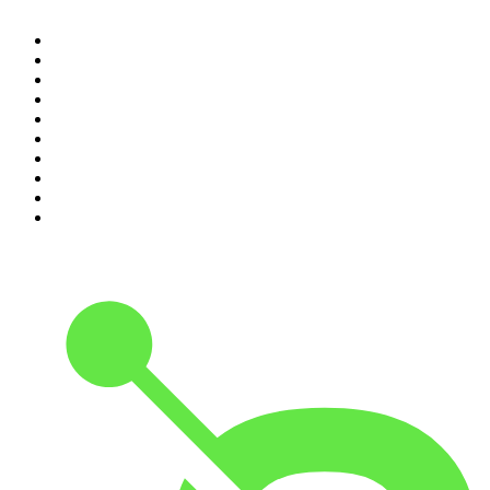
1
.
LEGEND
2
.
Les Grosses Têtes
3
.
L'After Foot
4
.
Hondelatte Raconte
5
.
Entrez dans l'Histoire
6
.
Les grands dossiers de l'Histoire par Franck Ferrand
7
.
L'Heure Du Crime
8
.
Transfert
9
.
HugoDécrypte - Actus et interviews
10
.
Small Talk - Konbini