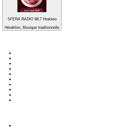
SFERA RADIO 98,7 Hrakleio
Héraklion, Musique traditionnelle
Top 100 sur
radio.fr
1
.
RMC Info Talk Sport
2
.
RTL
3
.
France Info
4
.
Europe 1
5
.
France Inter
6
.
Radio FREE DOM
7
.
NOSTALGIE
8
.
Tropiques FM
9
.
CHERIE FM
10
.
NRJ
Top 100 des podcasts en
France
1
.
LEGEND