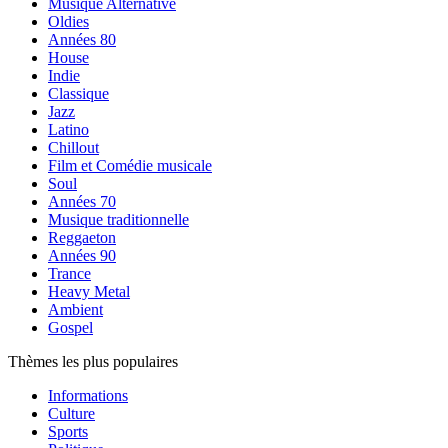
Musique Alternative
Oldies
Années 80
House
Indie
Classique
Jazz
Latino
Chillout
Film et Comédie musicale
Soul
Années 70
Musique traditionnelle
Reggaeton
Années 90
Trance
Heavy Metal
Ambient
Gospel
Thèmes les plus populaires
Informations
Culture
Sports