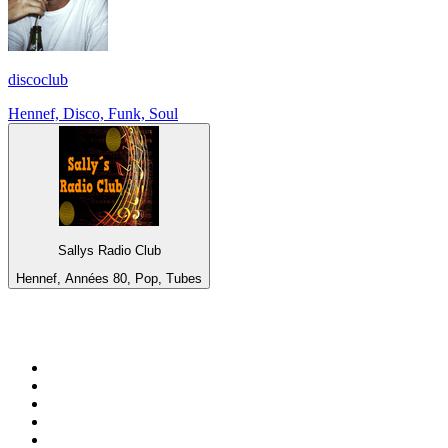
discoclub
Hennef, Disco, Funk, Soul
Sallys Radio Club
Hennef, Années 80, Pop, Tubes
Top 100 sur
radio.fr
1
.
RTL
2
.
RMC Info Talk Sport
3
.
France Info
4
.
Europe 1
5
.
France Inter