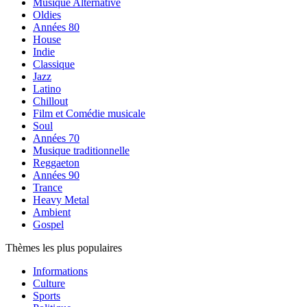
Musique Alternative
Oldies
Années 80
House
Indie
Classique
Jazz
Latino
Chillout
Film et Comédie musicale
Soul
Années 70
Musique traditionnelle
Reggaeton
Années 90
Trance
Heavy Metal
Ambient
Gospel
Thèmes les plus populaires
Informations
Culture
Sports