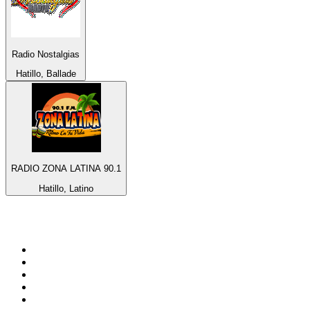
Radio Nostalgias
Hatillo, Ballade
RADIO ZONA LATINA 90.1
Hatillo, Latino
Top 100 sur
radio.fr
1
.
RMC Info Talk Sport
2
.
RTL
3
.
France Info
4
.
Europe 1
5
.
France Inter