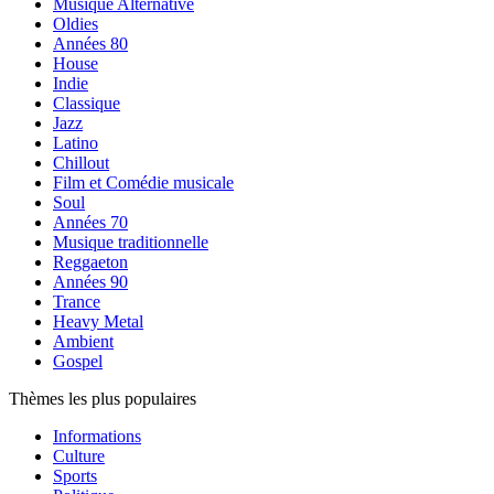
Musique Alternative
Oldies
Années 80
House
Indie
Classique
Jazz
Latino
Chillout
Film et Comédie musicale
Soul
Années 70
Musique traditionnelle
Reggaeton
Années 90
Trance
Heavy Metal
Ambient
Gospel
Thèmes les plus populaires
Informations
Culture
Sports