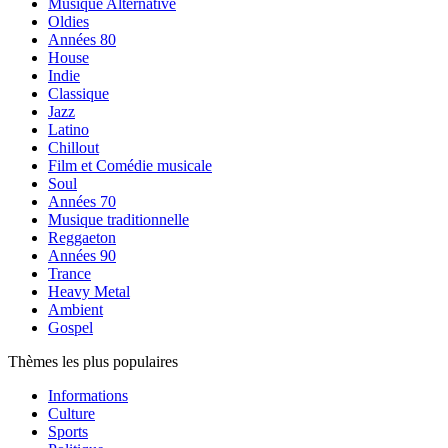
Musique Alternative
Oldies
Années 80
House
Indie
Classique
Jazz
Latino
Chillout
Film et Comédie musicale
Soul
Années 70
Musique traditionnelle
Reggaeton
Années 90
Trance
Heavy Metal
Ambient
Gospel
Thèmes les plus populaires
Informations
Culture
Sports