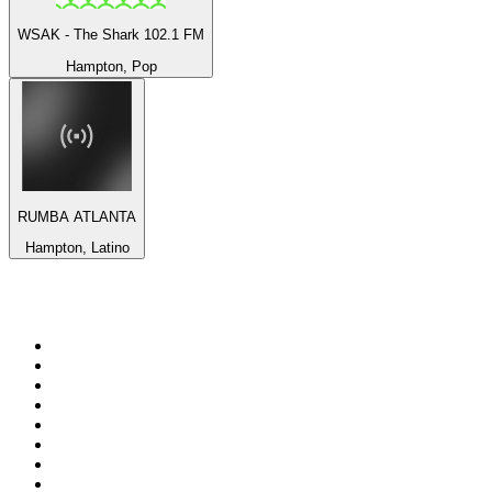
WSAK - The Shark 102.1 FM
Hampton, Pop
RUMBA ATLANTA
Hampton, Latino
Top 100 sur
radio.fr
1
.
RMC Info Talk Sport
2
.
RTL
3
.
France Info
4
.
Europe 1
5
.
France Inter
6
.
Radio FREE DOM
7
.
NOSTALGIE
8
.
Tropiques FM