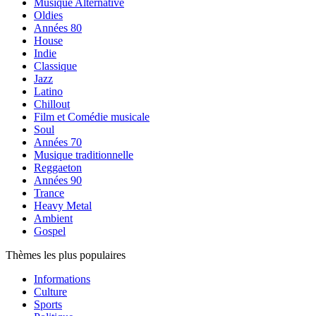
Musique Alternative
Oldies
Années 80
House
Indie
Classique
Jazz
Latino
Chillout
Film et Comédie musicale
Soul
Années 70
Musique traditionnelle
Reggaeton
Années 90
Trance
Heavy Metal
Ambient
Gospel
Thèmes les plus populaires
Informations
Culture
Sports