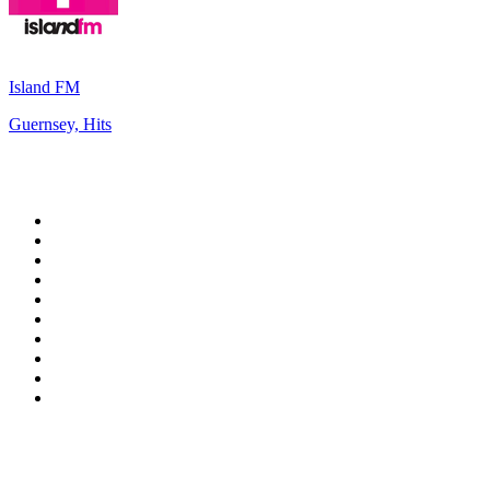
Island FM
Guernsey, Hits
Top 100 sur
radio.fr
1
.
RMC Info Talk Sport
2
.
RTL
3
.
France Info
4
.
Europe 1
5
.
France Inter
6
.
Radio FREE DOM
7
.
NOSTALGIE
8
.
Tropiques FM
9
.
CHERIE FM
10
.
NRJ
Top 100 des podcasts en
France