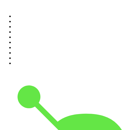
Top 100 des podcasts en
France
1
.
LEGEND
2
.
Les Grosses Têtes
3
.
L'After Foot
4
.
Hondelatte Raconte
5
.
Entrez dans l'Histoire
6
.
Les grands dossiers de l'Histoire par Franck Ferrand
7
.
L'Heure Du Crime
8
.
Transfert
9
.
HugoDécrypte - Actus et interviews
10
.
Small Talk - Konbini