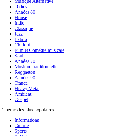
Musique Alternative
Oldies
Années 80
House
Indie
Classique
Jazz
Latino
Chillout
Film et Comédie musicale
Soul
Années 70
Musique traditionnelle
Reggaeton
Années 90
Trance
Heavy Metal
Ambient
Gospel
Thèmes les plus populaires
Informations
Culture
Sports