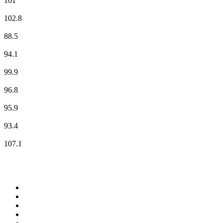
101
ffn
102.8
NDR 1 Niedersachsen - Region Braunschweig
88.5
NDR 2
94.1
NDR Info - Region Niedersachsen
99.9
NDR Kultur
96.8
N-JOY
95.9
RADIO 21 - Göttingen
93.4
StadtRadio Göttingen 107,1 MHz
107.1
Top 100 sur
radio.fr
1
.
RMC Info Talk Sport
2
.
RTL
3
.
France Info
4
.
Europe 1