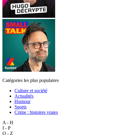
Catégories les plus populaires
Culture et société
Actualités
Humour
Sports
Crime : histoires vraies
A - H
I - P
Q - Z