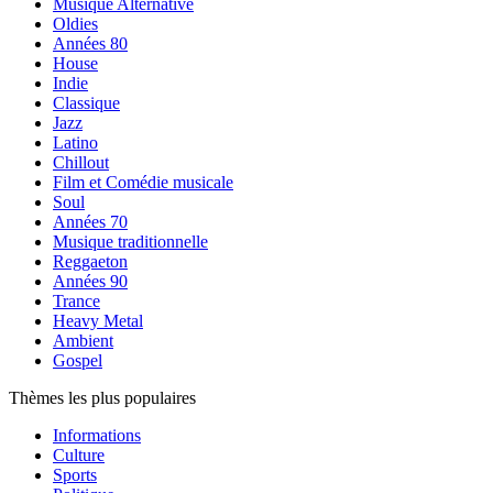
Musique Alternative
Oldies
Années 80
House
Indie
Classique
Jazz
Latino
Chillout
Film et Comédie musicale
Soul
Années 70
Musique traditionnelle
Reggaeton
Années 90
Trance
Heavy Metal
Ambient
Gospel
Thèmes les plus populaires
Informations
Culture
Sports