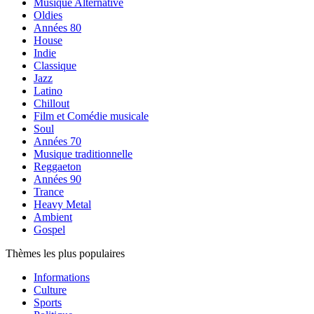
Musique Alternative
Oldies
Années 80
House
Indie
Classique
Jazz
Latino
Chillout
Film et Comédie musicale
Soul
Années 70
Musique traditionnelle
Reggaeton
Années 90
Trance
Heavy Metal
Ambient
Gospel
Thèmes les plus populaires
Informations
Culture
Sports