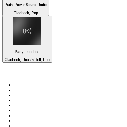
Party Power Sound Radio
Gladbeck, Pop
Partysoundhits
Gladbeck, Rock’n’Roll, Pop
Top 100 sur
radio.fr
1
.
RMC Info Talk Sport
2
.
RTL
3
.
France Info
4
.
Europe 1
5
.
France Inter
6
.
Radio FREE DOM
7
.
NOSTALGIE
8
.
Tropiques FM
9
.
CHERIE FM