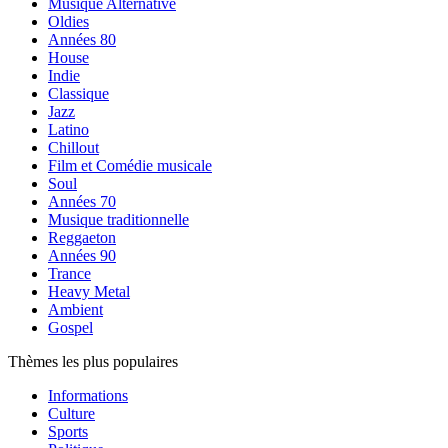
Musique Alternative
Oldies
Années 80
House
Indie
Classique
Jazz
Latino
Chillout
Film et Comédie musicale
Soul
Années 70
Musique traditionnelle
Reggaeton
Années 90
Trance
Heavy Metal
Ambient
Gospel
Thèmes les plus populaires
Informations
Culture
Sports