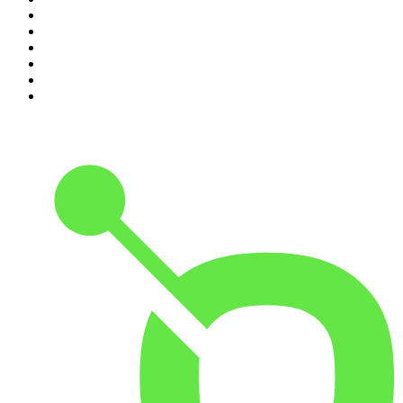
5
.
Entrez dans l'Histoire
6
.
Les grands dossiers de l'Histoire par Franck Ferrand
7
.
L'Heure Du Crime
8
.
Crime story
9
.
HugoDécrypte - Actus et interviews
10
.
Small Talk - Konbini