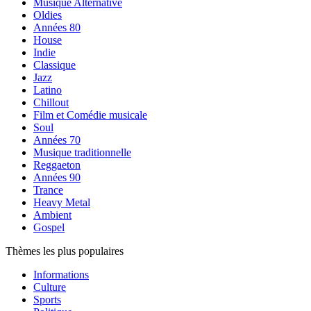
Musique Alternative
Oldies
Années 80
House
Indie
Classique
Jazz
Latino
Chillout
Film et Comédie musicale
Soul
Années 70
Musique traditionnelle
Reggaeton
Années 90
Trance
Heavy Metal
Ambient
Gospel
Thèmes les plus populaires
Informations
Culture
Sports