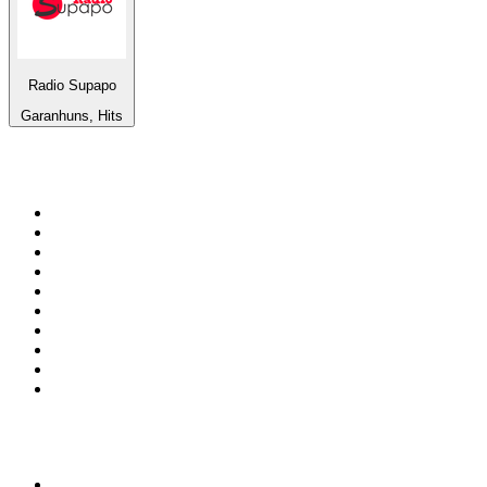
Radio Supapo
Garanhuns, Hits
Top 100 sur
radio.fr
1
.
RMC Info Talk Sport
2
.
RTL
3
.
France Info
4
.
Europe 1
5
.
France Inter
6
.
Radio FREE DOM
7
.
NOSTALGIE
8
.
Tropiques FM
9
.
CHERIE FM
10
.
NRJ
Top 100 des podcasts en
France
1
.
LEGEND