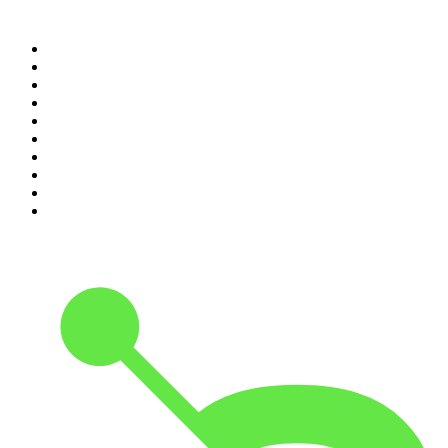
Top 100 des podcasts en
France
1
.
LEGEND
2
.
Les Grosses Têtes
3
.
L'After Foot
4
.
Hondelatte Raconte
5
.
Entrez dans l'Histoire
6
.
Les grands dossiers de l'Histoire par Franck Ferrand
7
.
L'Heure Du Crime
8
.
Transfert
9
.
HugoDécrypte - Actus et interviews
10
.
Small Talk - Konbini