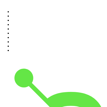
Top 100 des podcasts en
France
1
.
LEGEND
2
.
Les Grosses Têtes
3
.
L'After Foot
4
.
Hondelatte Raconte
5
.
Entrez dans l'Histoire
6
.
L'Heure Du Crime
7
.
Les grands dossiers de l'Histoire par Franck Ferrand
8
.
Transfert
9
.
HugoDécrypte - Actus et interviews
10
.
Small Talk - Konbini