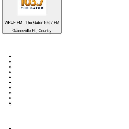
WRUF-FM - The Gator 103.7 FM
Gainesville FL, Country
Top 100 sur
radio.fr
1
.
RTL
2
.
RMC Info Talk Sport
3
.
France Info
4
.
Europe 1
5
.
France Inter
6
.
Radio FREE DOM
7
.
NOSTALGIE
8
.
Tropiques FM
9
.
CHERIE FM
10
.
RTL2
Top 100 des podcasts en
France
1
.
LEGEND