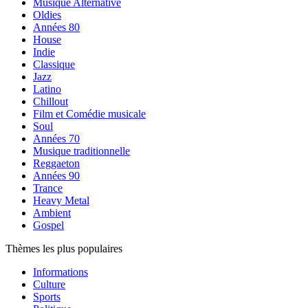
Musique Alternative
Oldies
Années 80
House
Indie
Classique
Jazz
Latino
Chillout
Film et Comédie musicale
Soul
Années 70
Musique traditionnelle
Reggaeton
Années 90
Trance
Heavy Metal
Ambient
Gospel
Thèmes les plus populaires
Informations
Culture
Sports