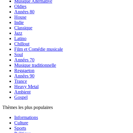
Musique Alternative
Oldies
Années 80
House
Indie
Classique
Jazz
Latino
Chillout
Film et Comédie musicale
Soul
Années 70
Musique traditionnelle
Reggaeton
Années 90
Trance
Heavy Metal
Ambient
Gospel
Thèmes les plus populaires
Informations
Culture
Sports