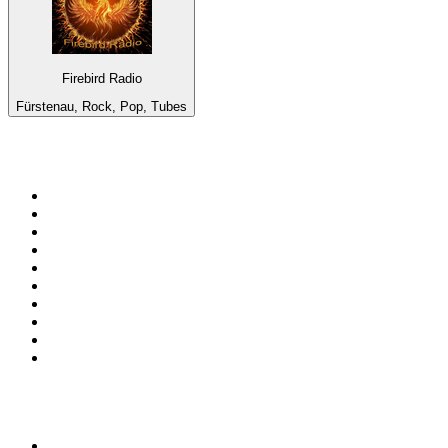
Firebird Radio
Fürstenau, Rock, Pop, Tubes
Top 100 sur
radio.fr
1
.
RMC Info Talk Sport
2
.
RTL
3
.
France Info
4
.
Europe 1
5
.
France Inter
6
.
Radio FREE DOM
7
.
NOSTALGIE
8
.
Tropiques FM
9
.
CHERIE FM
10
.
RTL2
Top 100 des podcasts en
France
1
.
LEGEND