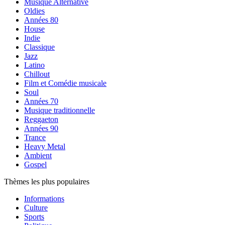
Musique Alternative
Oldies
Années 80
House
Indie
Classique
Jazz
Latino
Chillout
Film et Comédie musicale
Soul
Années 70
Musique traditionnelle
Reggaeton
Années 90
Trance
Heavy Metal
Ambient
Gospel
Thèmes les plus populaires
Informations
Culture
Sports