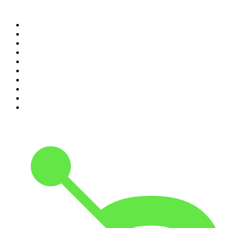
Top 100 des podcasts en
France
1
.
LEGEND
2
.
Les Grosses Têtes
3
.
L'After Foot
4
.
Hondelatte Raconte
5
.
Entrez dans l'Histoire
6
.
Les grands dossiers de l'Histoire par Franck Ferrand
7
.
L'Heure Du Crime
8
.
Crime story
9
.
HugoDécrypte - Actus et interviews
10
.
Small Talk - Konbini