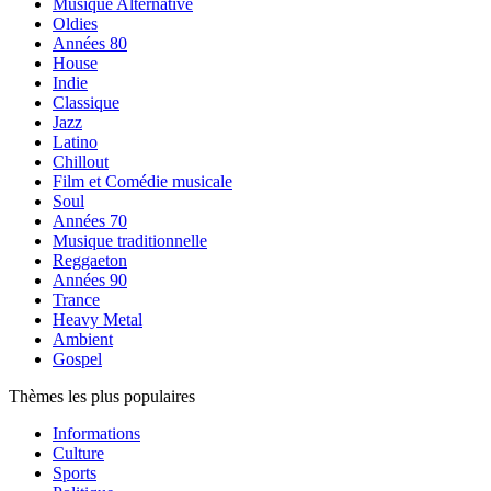
Musique Alternative
Oldies
Années 80
House
Indie
Classique
Jazz
Latino
Chillout
Film et Comédie musicale
Soul
Années 70
Musique traditionnelle
Reggaeton
Années 90
Trance
Heavy Metal
Ambient
Gospel
Thèmes les plus populaires
Informations
Culture
Sports