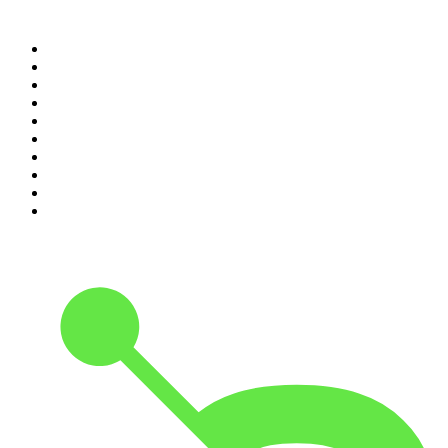
Top 100 des podcasts en
France
1
.
LEGEND
2
.
Les Grosses Têtes
3
.
L'After Foot
4
.
Hondelatte Raconte
5
.
Entrez dans l'Histoire
6
.
Les grands dossiers de l'Histoire par Franck Ferrand
7
.
L'Heure Du Crime
8
.
Crime story
9
.
HugoDécrypte - Actus et interviews
10
.
Small Talk - Konbini