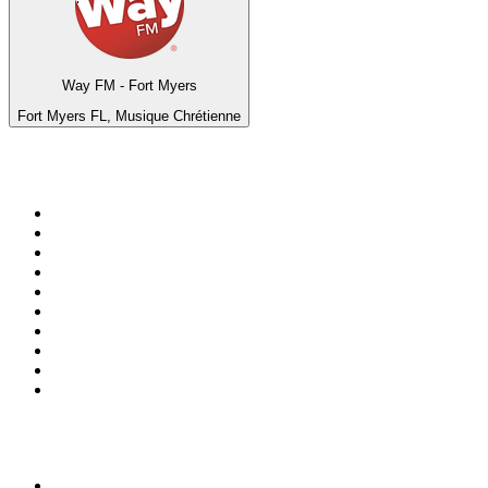
Way FM - Fort Myers
Fort Myers FL, Musique Chrétienne
Top 100 sur
radio.fr
1
.
RMC Info Talk Sport
2
.
RTL
3
.
France Info
4
.
Europe 1
5
.
France Inter
6
.
Radio FREE DOM
7
.
NOSTALGIE
8
.
Tropiques FM
9
.
CHERIE FM
10
.
RTL2
Top 100 des podcasts en
France
1
.
LEGEND