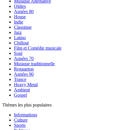
Musique Alternative
Oldies
Années 80
House
Indie
Classique
Jazz
Latino
Chillout
Film et Comédie musicale
Soul
Années 70
Musique traditionnelle
Reggaeton
Années 90
Trance
Heavy Metal
Ambient
Gospel
Thèmes les plus populaires
Informations
Culture
Sports