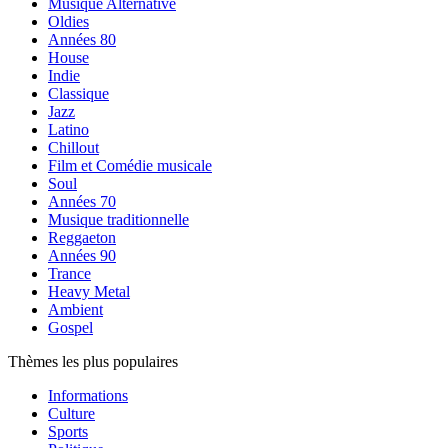
Musique Alternative
Oldies
Années 80
House
Indie
Classique
Jazz
Latino
Chillout
Film et Comédie musicale
Soul
Années 70
Musique traditionnelle
Reggaeton
Années 90
Trance
Heavy Metal
Ambient
Gospel
Thèmes les plus populaires
Informations
Culture
Sports