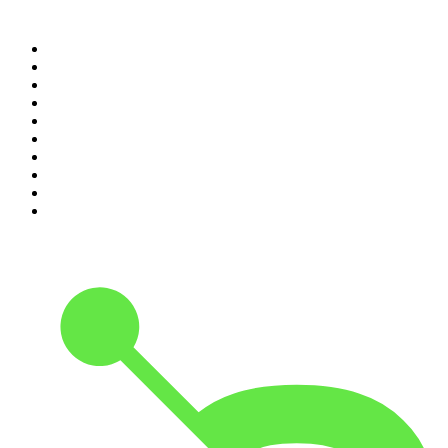
Top 100 des podcasts en
France
1
.
LEGEND
2
.
Les Grosses Têtes
3
.
L'After Foot
4
.
Hondelatte Raconte
5
.
Entrez dans l'Histoire
6
.
L'Heure Du Crime
7
.
Les grands dossiers de l'Histoire par Franck Ferrand
8
.
Transfert
9
.
HugoDécrypte - Actus et interviews
10
.
Small Talk - Konbini