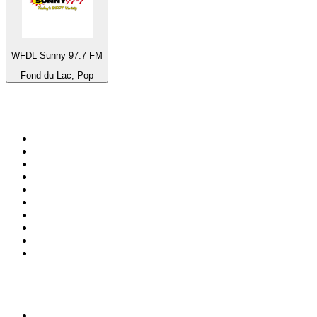
WFDL Sunny 97.7 FM
Fond du Lac, Pop
Top 100 sur
radio.fr
1
.
RTL
2
.
RMC Info Talk Sport
3
.
France Info
4
.
Europe 1
5
.
France Inter
6
.
Radio FREE DOM
7
.
NOSTALGIE
8
.
Tropiques FM
9
.
CHERIE FM
10
.
RTL2
Top 100 des podcasts en
France
1
.
LEGEND