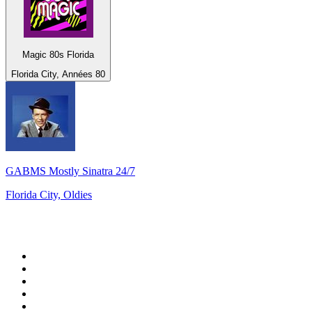
Magic 80s Florida
Florida City, Années 80
GABMS Mostly Sinatra 24/7
Florida City, Oldies
Top 100 sur
radio.fr
1
.
RTL
2
.
RMC Info Talk Sport
3
.
France Info
4
.
Europe 1
5
.
France Inter