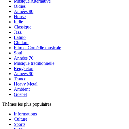
Musique Alternative
Oldies
Années 80
House
Indie
Classique
Jazz
Latino
Chillout
Film et Comédie musicale
Soul
Années 70
Musique traditionnelle
Reggaeton
Années 90
Trance
Heavy Metal
Ambient
Gospel
Thèmes les plus populaires
Informations
Culture
Sports