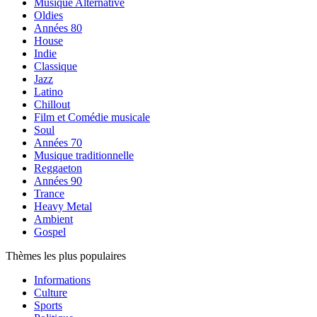
Musique Alternative
Oldies
Années 80
House
Indie
Classique
Jazz
Latino
Chillout
Film et Comédie musicale
Soul
Années 70
Musique traditionnelle
Reggaeton
Années 90
Trance
Heavy Metal
Ambient
Gospel
Thèmes les plus populaires
Informations
Culture
Sports