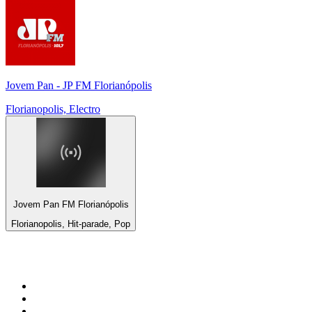
Jovem Pan - JP FM Florianópolis
Florianopolis, Electro
Jovem Pan FM Florianópolis
Florianopolis, Hit-parade, Pop
Top 100 sur
radio.fr
1
.
RMC Info Talk Sport
2
.
RTL
3
.
France Info