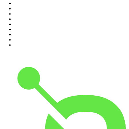
2
.
Les Grosses Têtes
3
.
L'After Foot
4
.
Hondelatte Raconte
5
.
Entrez dans l'Histoire
6
.
L'Heure Du Crime
7
.
Les grands dossiers de l'Histoire par Franck Ferrand
8
.
Transfert
9
.
HugoDécrypte - Actus et interviews
10
.
Small Talk - Konbini