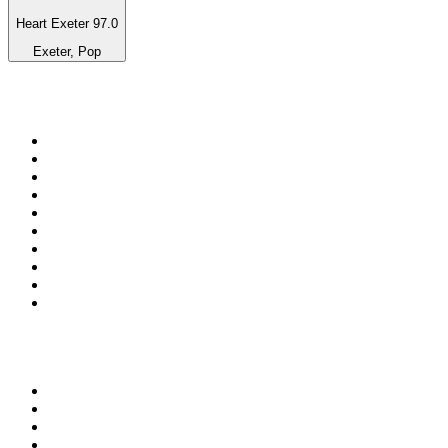
Heart Exeter 97.0
Exeter, Pop
Top 100 sur
radio.fr
1
.
RTL
2
.
RMC Info Talk Sport
3
.
France Info
4
.
Europe 1
5
.
France Inter
6
.
Radio FREE DOM
7
.
NOSTALGIE
8
.
Tropiques FM
9
.
CHERIE FM
10
.
RTL2
Top 100 des podcasts en
France
1
.
LEGEND
2
.
Les Grosses Têtes
3
.
L'After Foot
4
.
Hondelatte Raconte