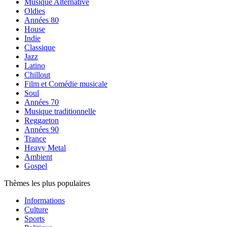
Musique Alternative
Oldies
Années 80
House
Indie
Classique
Jazz
Latino
Chillout
Film et Comédie musicale
Soul
Années 70
Musique traditionnelle
Reggaeton
Années 90
Trance
Heavy Metal
Ambient
Gospel
Thèmes les plus populaires
Informations
Culture
Sports