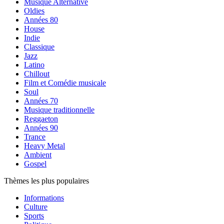
Musique Alternative
Oldies
Années 80
House
Indie
Classique
Jazz
Latino
Chillout
Film et Comédie musicale
Soul
Années 70
Musique traditionnelle
Reggaeton
Années 90
Trance
Heavy Metal
Ambient
Gospel
Thèmes les plus populaires
Informations
Culture
Sports