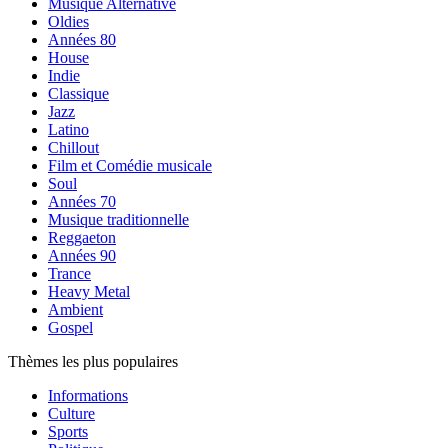
Musique Alternative
Oldies
Années 80
House
Indie
Classique
Jazz
Latino
Chillout
Film et Comédie musicale
Soul
Années 70
Musique traditionnelle
Reggaeton
Années 90
Trance
Heavy Metal
Ambient
Gospel
Thèmes les plus populaires
Informations
Culture
Sports