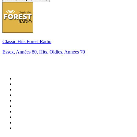
Classic Hits Forest Radio
Essex, Années 80, Hits, Oldies, Années 70
Top 100 sur
radio.fr
1
.
RTL
2
.
RMC Info Talk Sport
3
.
France Info
4
.
Europe 1
5
.
France Inter
6
.
Radio FREE DOM
7
.
NOSTALGIE
8
.
Tropiques FM
9
.
CHERIE FM
10
.
RTL2