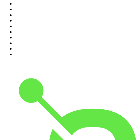
1
.
LEGEND
2
.
Les Grosses Têtes
3
.
L'After Foot
4
.
Hondelatte Raconte
5
.
Entrez dans l'Histoire
6
.
Les grands dossiers de l'Histoire par Franck Ferrand
7
.
L'Heure Du Crime
8
.
Crime story
9
.
HugoDécrypte - Actus et interviews
10
.
Small Talk - Konbini