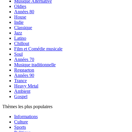
Musique Alternative
Oldies
Années 80
House
Indie
Classique
Jazz
Latino
Chillout
Film et Comédie musicale
Soul
Années 70
Musique traditionnelle
Reggaeton
Années 90
Trance
Heavy Metal
Ambient
Gospel
Thèmes les plus populaires
Informations
Culture
Sports