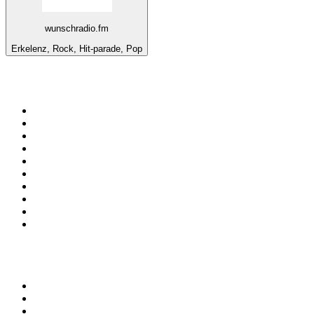
wunschradio.fm
Erkelenz, Rock, Hit-parade, Pop
Top 100 sur
radio.fr
1
.
RMC Info Talk Sport
2
.
RTL
3
.
France Info
4
.
Europe 1
5
.
France Inter
6
.
Radio FREE DOM
7
.
NOSTALGIE
8
.
Tropiques FM
9
.
CHERIE FM
10
.
RTL2
Top 100 des podcasts en
France
1
.
LEGEND
2
.
Les Grosses Têtes
3
.
L'After Foot