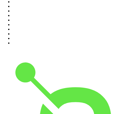
1
.
LEGEND
2
.
Les Grosses Têtes
3
.
L'After Foot
4
.
Hondelatte Raconte
5
.
Entrez dans l'Histoire
6
.
Les grands dossiers de l'Histoire par Franck Ferrand
7
.
L'Heure Du Crime
8
.
Crime story
9
.
HugoDécrypte - Actus et interviews
10
.
Small Talk - Konbini