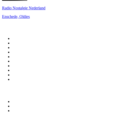
Radio Nostalgie Nederland
Enschede, Oldies
Top 100 sur
radio.fr
1
.
RMC Info Talk Sport
2
.
RTL
3
.
France Info
4
.
Europe 1
5
.
France Inter
6
.
Radio FREE DOM
7
.
NOSTALGIE
8
.
Tropiques FM
9
.
CHERIE FM
10
.
RTL2
Top 100 des podcasts en
France
1
.
LEGEND
2
.
Les Grosses Têtes
3
.
L'After Foot