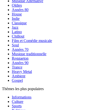
Musique Alternative
Oldies
Années 80
House
Indie
Classique
Jazz
Latino
Chillout
Film et Comédie musicale
Soul
Années 70
Musique traditionnelle
Reggaeton
Années 90
Trance
Heavy Metal
Ambient
Gospel
Thèmes les plus populaires
Informations
Culture
Sports