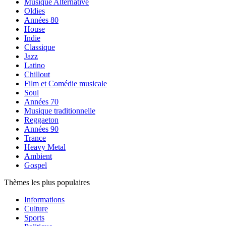
Musique Alternative
Oldies
Années 80
House
Indie
Classique
Jazz
Latino
Chillout
Film et Comédie musicale
Soul
Années 70
Musique traditionnelle
Reggaeton
Années 90
Trance
Heavy Metal
Ambient
Gospel
Thèmes les plus populaires
Informations
Culture
Sports