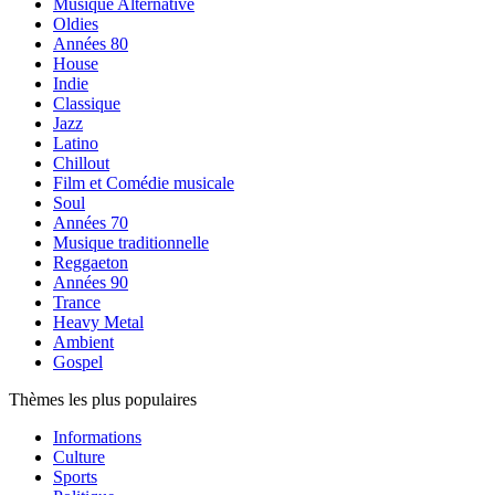
Musique Alternative
Oldies
Années 80
House
Indie
Classique
Jazz
Latino
Chillout
Film et Comédie musicale
Soul
Années 70
Musique traditionnelle
Reggaeton
Années 90
Trance
Heavy Metal
Ambient
Gospel
Thèmes les plus populaires
Informations
Culture
Sports