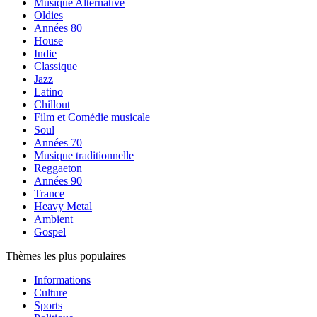
Musique Alternative
Oldies
Années 80
House
Indie
Classique
Jazz
Latino
Chillout
Film et Comédie musicale
Soul
Années 70
Musique traditionnelle
Reggaeton
Années 90
Trance
Heavy Metal
Ambient
Gospel
Thèmes les plus populaires
Informations
Culture
Sports