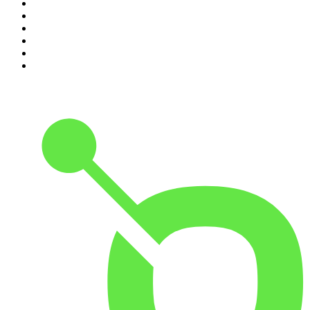
5
.
Entrez dans l'Histoire
6
.
Les grands dossiers de l'Histoire par Franck Ferrand
7
.
L'Heure Du Crime
8
.
Crime story
9
.
HugoDécrypte - Actus et interviews
10
.
Small Talk - Konbini