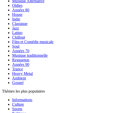
Musique Alternative
Oldies
Années 80
House
Indie
Classique
Jazz
Latino
Chillout
Film et Comédie musicale
Soul
Années 70
Musique traditionnelle
Reggaeton
Années 90
Trance
Heavy Metal
Ambient
Gospel
Thèmes les plus populaires
Informations
Culture
Sports