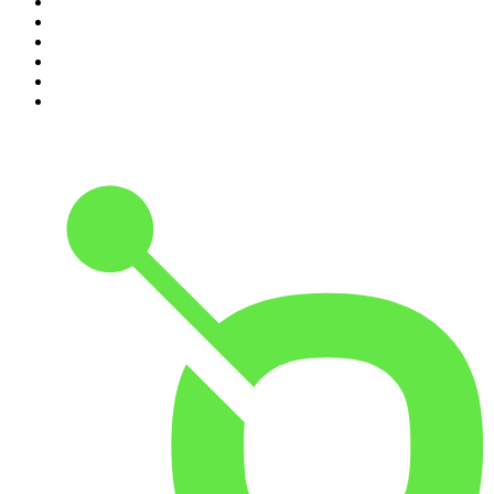
5
.
Entrez dans l'Histoire
6
.
Les grands dossiers de l'Histoire par Franck Ferrand
7
.
L'Heure Du Crime
8
.
Transfert
9
.
HugoDécrypte - Actus et interviews
10
.
Small Talk - Konbini