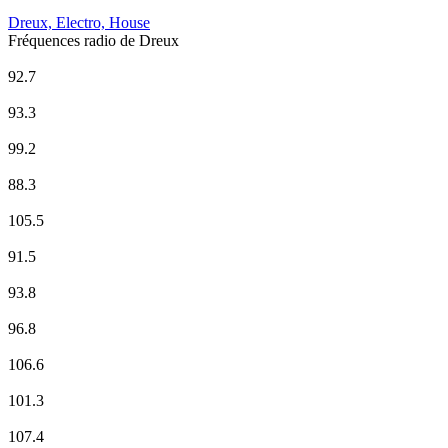
Dreux, Electro, House
Fréquences radio de Dreux
Beur FM
92.7
Europe 1
93.3
Evasion FM
99.2
France Culture
88.3
France Info
105.5
France Inter
91.5
France Musique
93.8
Radio Nova
96.8
Radio Orient
106.6
RTL2
101.3
Skyrock
107.4