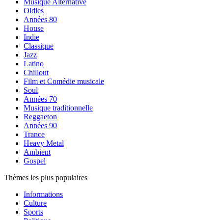
Musique Alternative
Oldies
Années 80
House
Indie
Classique
Jazz
Latino
Chillout
Film et Comédie musicale
Soul
Années 70
Musique traditionnelle
Reggaeton
Années 90
Trance
Heavy Metal
Ambient
Gospel
Thèmes les plus populaires
Informations
Culture
Sports