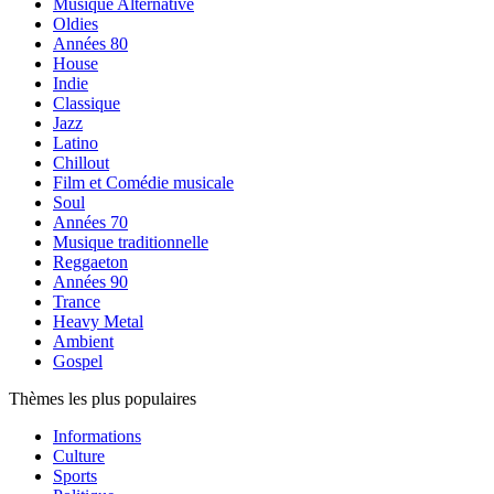
Musique Alternative
Oldies
Années 80
House
Indie
Classique
Jazz
Latino
Chillout
Film et Comédie musicale
Soul
Années 70
Musique traditionnelle
Reggaeton
Années 90
Trance
Heavy Metal
Ambient
Gospel
Thèmes les plus populaires
Informations
Culture
Sports