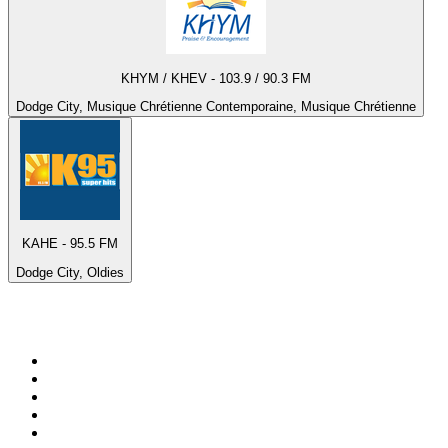
KHYM / KHEV - 103.9 / 90.3 FM
Dodge City, Musique Chrétienne Contemporaine, Musique Chrétienne
KAHE - 95.5 FM
Dodge City, Oldies
Top 100 sur
radio.fr
1
.
RTL
2
.
RMC Info Talk Sport
3
.
France Info
4
.
Europe 1
5
.
France Inter