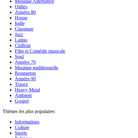
Musique Alternative
Oldies
Années 80
House
Indie
Classique
Jazz
Latino
Chillout
Film et Comédie musicale
Soul
Années 70
Musique traditionnelle
Reggaeton
Années 90
Trance
Heavy Metal
Ambient
Gospel
Thèmes les plus populaires
Informations
Culture
Sports