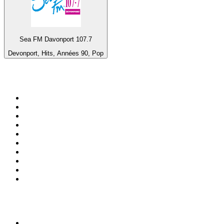
Sea FM Davonport 107.7
Devonport, Hits, Années 90, Pop
Top 100 sur
radio.fr
1
.
RMC Info Talk Sport
2
.
RTL
3
.
France Info
4
.
Europe 1
5
.
France Inter
6
.
Radio FREE DOM
7
.
NOSTALGIE
8
.
Tropiques FM
9
.
CHERIE FM
10
.
RTL2
Top 100 des podcasts en
France
1
.
LEGEND