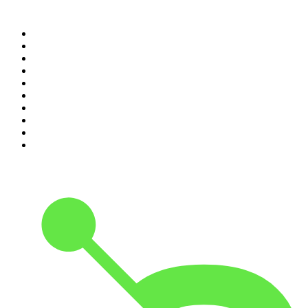
Top 100 des podcasts en
France
1
.
LEGEND
2
.
Les Grosses Têtes
3
.
L'After Foot
4
.
Hondelatte Raconte
5
.
Entrez dans l'Histoire
6
.
Les grands dossiers de l'Histoire par Franck Ferrand
7
.
L'Heure Du Crime
8
.
Crime story
9
.
HugoDécrypte - Actus et interviews
10
.
Small Talk - Konbini