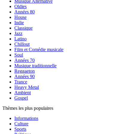
Musique Alternative
Oldies
Années 80
House
Indie
Classique
Jazz
Latino
Chillout
Film et Comédie musicale
Soul
Années 70
Musique traditionnelle
Reggaeton
Années 90
Trance
Heavy Metal
Ambient
Gospel
Thèmes les plus populaires
Informations
Culture
Sports