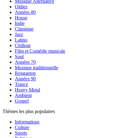
Musique Alternative
Oldies
Années 80
House
Indie
Classique
Jazz
Latino
Chillout
Film et Comédie musicale
Soul
Années 70
Musique traditionnelle
Reggaeton
Années 90
Trance
Heavy Metal
Ambient
Gospel
Thèmes les plus populaires
Informations
Culture
Sports