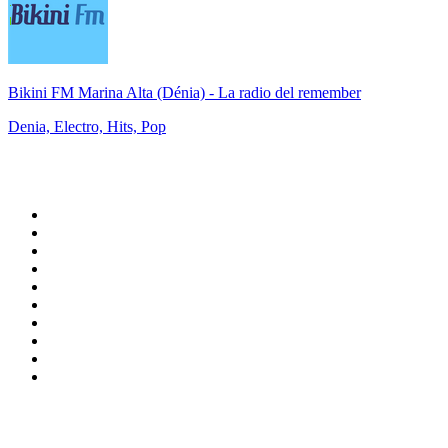
Bikini FM Marina Alta (Dénia) - La radio del remember
Denia, Electro, Hits, Pop
Top 100 sur
radio.fr
1
.
RTL
2
.
RMC Info Talk Sport
3
.
France Info
4
.
Europe 1
5
.
France Inter
6
.
Radio FREE DOM
7
.
NOSTALGIE
8
.
Tropiques FM
9
.
CHERIE FM
10
.
RTL2
Top 100 des podcasts en
France