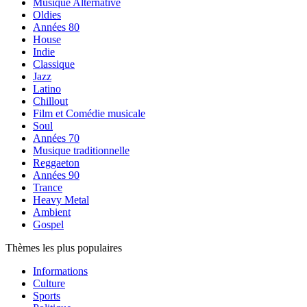
Musique Alternative
Oldies
Années 80
House
Indie
Classique
Jazz
Latino
Chillout
Film et Comédie musicale
Soul
Années 70
Musique traditionnelle
Reggaeton
Années 90
Trance
Heavy Metal
Ambient
Gospel
Thèmes les plus populaires
Informations
Culture
Sports