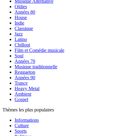
Musique Alternative
Oldies
Années 80
House
Indie
Classique
Jazz
Latino
Chillout
Film et Comédie musicale
Soul
Années 70
Musique traditionnelle
Reggaeton
Années 90
Trance
Heavy Metal
Ambient
Gospel
Thèmes les plus populaires
Informations
Culture
Sports