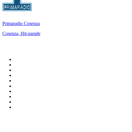
Primaradio Cosenza
Cosenza, Hit-parade
Top 100 sur
radio.fr
1
.
RTL
2
.
RMC Info Talk Sport
3
.
France Info
4
.
Europe 1
5
.
France Inter
6
.
Radio FREE DOM
7
.
NOSTALGIE
8
.
Tropiques FM
9
.
CHERIE FM
10
.
RTL2
Top 100 des podcasts en
France