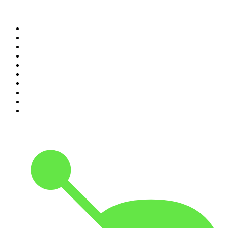
Top 100 des podcasts en
France
1
.
LEGEND
2
.
Les Grosses Têtes
3
.
L'After Foot
4
.
Hondelatte Raconte
5
.
Entrez dans l'Histoire
6
.
L'Heure Du Crime
7
.
Les grands dossiers de l'Histoire par Franck Ferrand
8
.
Transfert
9
.
HugoDécrypte - Actus et interviews
10
.
Small Talk - Konbini